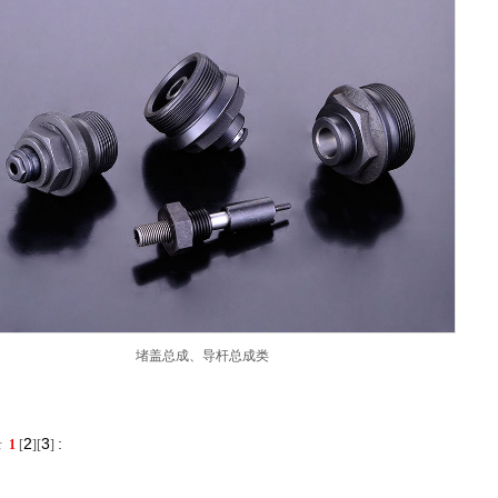
堵盖总成、导杆总成类
2
3
:
录
1
[
][
]