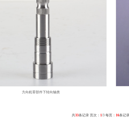
方向机零部件下转向轴类
共
33
条记录 页次：
1
/3 每页：
16
条记